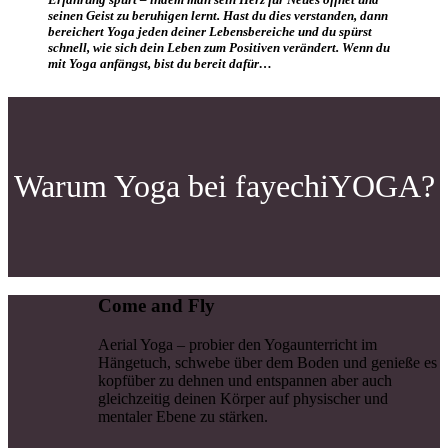
seinen Geist zu beruhigen lernt. Hast du dies verstanden, dann
bereichert Yoga jeden deiner Lebensbereiche und du spürst
schnell, wie sich dein Leben zum Positiven verändert. Wenn du
mit Yoga anfängst, bist du bereit dafür…
Warum Yoga bei fayechiYOGA?
Come and Fly
Aerial Yoga – probier den Yogaunterricht im
Hängetuch, schwebe über dem Boden und genieße es
kopfüber zu dehnen und entspannen aber auch
gleichzeitig deinen Körper auf physischer und
mentaler Ebene zu stärken.