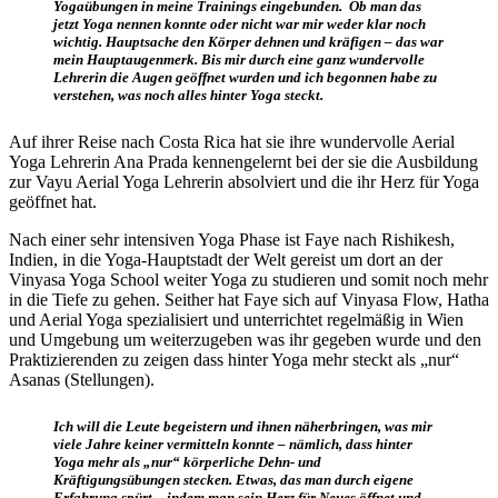
Yogaübungen in meine Trainings eingebunden. Ob man das
jetzt Yoga nennen konnte oder nicht war mir weder klar noch
wichtig. Hauptsache den Körper dehnen und kräfigen – das war
mein Hauptaugenmerk. Bis mir durch eine ganz wundervolle
Lehrerin die Augen geöffnet wurden und ich begonnen habe zu
verstehen, was noch alles hinter Yoga steckt.
Auf ihrer Reise nach Costa Rica hat sie ihre wundervolle Aerial
Yoga Lehrerin Ana Prada kennengelernt bei der sie die Ausbildung
zur Vayu Aerial Yoga Lehrerin absolviert und die ihr Herz für Yoga
geöffnet hat.
Nach einer sehr intensiven Yoga Phase ist Faye nach Rishikesh,
Indien, in die Yoga-Hauptstadt der Welt gereist um dort an der
Vinyasa Yoga School weiter Yoga zu studieren und somit noch mehr
in die Tiefe zu gehen. Seither hat Faye sich auf Vinyasa Flow, Hatha
und Aerial Yoga spezialisiert und unterrichtet regelmäßig in Wien
und Umgebung um weiterzugeben was ihr gegeben wurde und den
Praktizierenden zu zeigen dass hinter Yoga mehr steckt als „nur“
Asanas (Stellungen).
Ich will die Leute begeistern und ihnen näherbringen, was mir
viele Jahre keiner vermitteln konnte – nämlich, dass hinter
Yoga mehr als „nur“ körperliche Dehn- und
Kräftigungsübungen stecken. Etwas, das man durch eigene
Erfahrung spürt – indem man sein Herz für Neues öffnet und