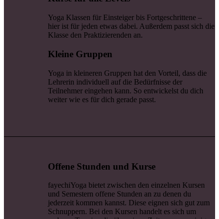
Yoga Klassen für Einsteiger bis Fortgeschrittene –
hier ist für jeden etwas dabei. Außerdem passt sich die
Klasse den Praktizierenden an.
Kleine Gruppen
Yoga in kleineren Gruppen hat den Vorteil, dass die
Lehrerin individuell auf die Bedürfnisse der
Teilnehmer eingehen kann. So entwickelst du dich
weiter wie es für dich gerade passt.
Offene Stunden und Kurse
fayechiYoga bietet zwischen den einzelnen Kursen
und Semestern offene Stunden an zu denen du
jederzeit kommen kannst. Diese eignen sich gut zum
Schnuppern. Bei den Kursen handelt es sich um