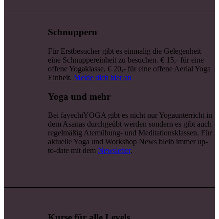
Schnuppern
Für Erstbesucher gibt es einmalig die Gelegenheit
eine Schnuppereinheit zu besuchen. € 15,- für eine
offene Yogaklasse, € 20,- für eine offene Aerial Yoga
Einheit.
Melde dich hier an
Yoga und mehr
Bei fayechiYOGA gibt es nicht nur Yogaunterricht in
dem Asanas durchgeübt werden sondern es gibt auch
regelmäßig Atemübung- und Meditationsklassen. Für
aktuelle Yoga und Workshop News bleib immer up-
to-date mit dem
Newsletter
.
Kurse für alle Levels